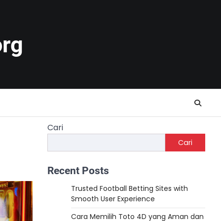
org
Cari
Cari
Recent Posts
Trusted Football Betting Sites with
Smooth User Experience
Cara Memilih Toto 4D yang Aman dan