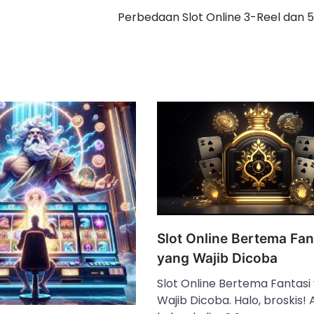
Perbedaan Slot Online 3-Reel dan 
Slot Online Bertema Fan
yang Wajib Dicoba
Slot Online Bertema Fantasi
Wajib Dicoba. Halo, broskis!