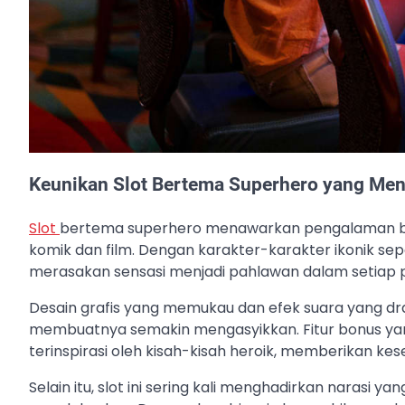
Keunikan Slot Bertema Superhero yang Men
Slot
bertema superhero menawarkan pengalaman be
komik dan film. Dengan karakter-karakter ikonik 
merasakan sensasi menjadi pahlawan dalam setiap 
Desain grafis yang memukau dan efek suara yang
membuatnya semakin mengasyikkan. Fitur bonus yang k
terinspirasi oleh kisah-kisah heroik, memberikan 
Selain itu, slot ini sering kali menghadirkan narasi