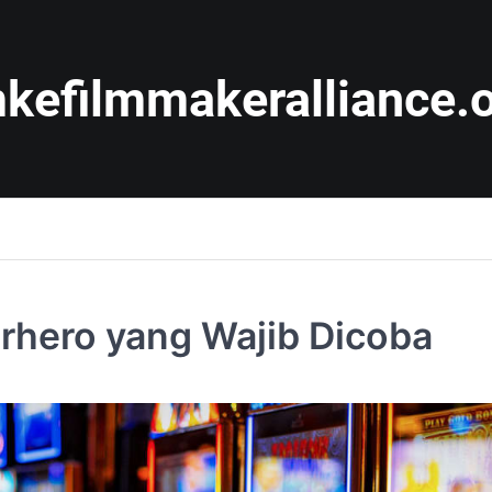
kefilmmakeralliance.
rhero yang Wajib Dicoba