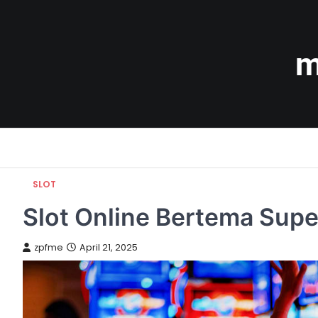
Skip
to
content
m
SLOT
Slot Online Bertema Supe
zpfme
April 21, 2025