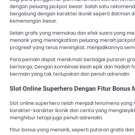
dengan peluang jackpot besar. Salah satu rekomenda
bergabung dengan karakter ikonik seperti Batma
kemenangan besar.
Selain grafis yang memukau dan efek suara yang men
menarik yang meningkatkan peluang meraih jackpot. S
progresif yang terus meningkat, menjadikannya sem
Para pemain dapat menikmati berbagai putaran grat
berharga. Dengan kombinasi kisah epik dan hadiah f
bermain yang tak terlupakan dan penuh adrenalin.
Slot Online Superhero Dengan Fitur Bonus 
Slot online superhero telah menjadi fenomena yan
karakter-karakter ikonik dan cerita yang mengasyi
menghibur tetapi juga penuh adrenalin.
Fitur bonus yang menarik, seperti putaran gratis 