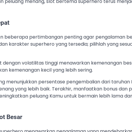
 peluang menang, slot bertema superhero terus menjadi
epat
ukan beberapa pertimbangan penting agar pengalaman b
 karakter superhero yang tersedia; pilihlah yang sesua
slot dengan volatilitas tinggi menawarkan kemenangan bes
kan kemenangan kecil yang lebih sering.
yang menunjukkan persentase pengembalian dari taruhan
menang yang lebih baik. Terakhir, manfaatkan bonus dan 
a meningkatkan peluang Kamu untuk bermain lebih lama da
ot Besar
ma superhero menawarkan pengalaman yang mendebarka