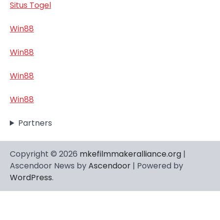
Situs Togel
Win88
Win88
Win88
Win88
Partners
Copyright © 2026
mkefilmmakeralliance.org
|
Ascendoor News by
Ascendoor
| Powered by
WordPress
.