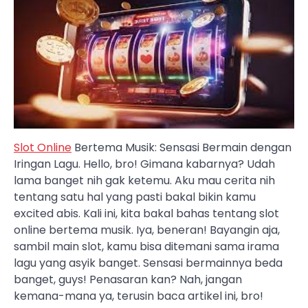
Slot Online
Bertema Musik: Sensasi Bermain dengan
Iringan Lagu. Hello, bro! Gimana kabarnya? Udah
lama banget nih gak ketemu. Aku mau cerita nih
tentang satu hal yang pasti bakal bikin kamu
excited abis. Kali ini, kita bakal bahas tentang slot
online bertema musik. Iya, beneran! Bayangin aja,
sambil main slot, kamu bisa ditemani sama irama
lagu yang asyik banget. Sensasi bermainnya beda
banget, guys! Penasaran kan? Nah, jangan
kemana-mana ya, terusin baca artikel ini, bro!