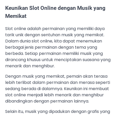
Keunikan Slot Online dengan Musik yang
Memikat
Slot online adalah permainan yang memiliki daya
tarik unik dengan sentuhan musik yang memikat.
Dalam dunia slot online, kita dapat menemukan
berbagai jenis permainan dengan tema yang
berbeda. Setiap permainan memiliki musik yang
dirancang khusus untuk menciptakan suasana yang
menarik dan menghibur.
Dengan musik yang memikat, pemain akan terasa
lebih terlibat dalam permainan dan merasa seperti
sedang berada di dalamnya. Keunikan ini membuat
slot online menjadi lebih menarik dan menghibur
dibandingkan dengan permainan lainnya.
Selain itu, musik yang dipadukan dengan grafis yang