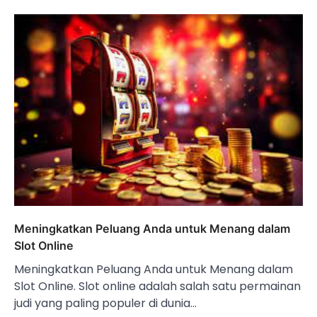
Meningkatkan Peluang Anda untuk Menang dalam
Slot Online
Meningkatkan Peluang Anda untuk Menang dalam
Slot Online. Slot online adalah salah satu permainan
judi yang paling populer di dunia…