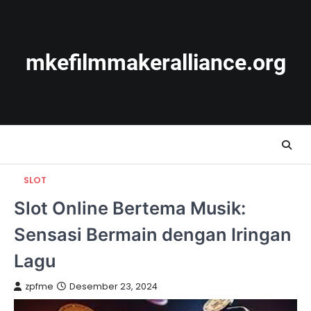
Skip
to
content
mkefilmmakeralliance.org
SLOT
Slot Online Bertema Musik:
Sensasi Bermain dengan Iringan
Lagu
zpfme
Desember 23, 2024