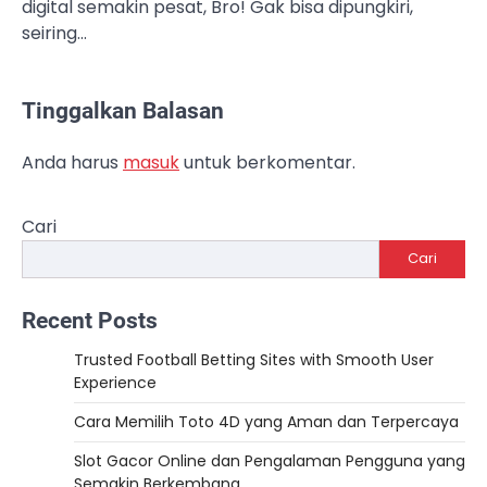
digital semakin pesat, Bro! Gak bisa dipungkiri,
seiring…
Tinggalkan Balasan
Anda harus
masuk
untuk berkomentar.
Cari
Cari
Recent Posts
Trusted Football Betting Sites with Smooth User
Experience
Cara Memilih Toto 4D yang Aman dan Terpercaya
Slot Gacor Online dan Pengalaman Pengguna yang
Semakin Berkembang