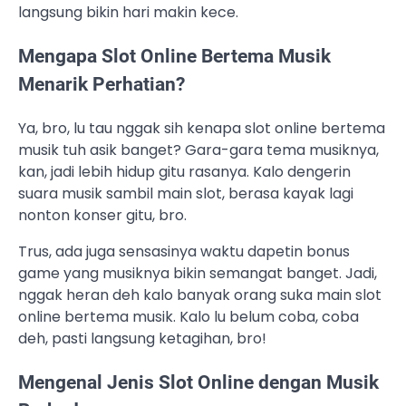
langsung bikin hari makin kece.
Mengapa Slot Online Bertema Musik
Menarik Perhatian?
Ya, bro, lu tau nggak sih kenapa slot online bertema
musik tuh asik banget? Gara-gara tema musiknya,
kan, jadi lebih hidup gitu rasanya. Kalo dengerin
suara musik sambil main slot, berasa kayak lagi
nonton konser gitu, bro.
Trus, ada juga sensasinya waktu dapetin bonus
game yang musiknya bikin semangat banget. Jadi,
nggak heran deh kalo banyak orang suka main slot
online bertema musik. Kalo lu belum coba, coba
deh, pasti langsung ketagihan, bro!
Mengenal Jenis Slot Online dengan Musik