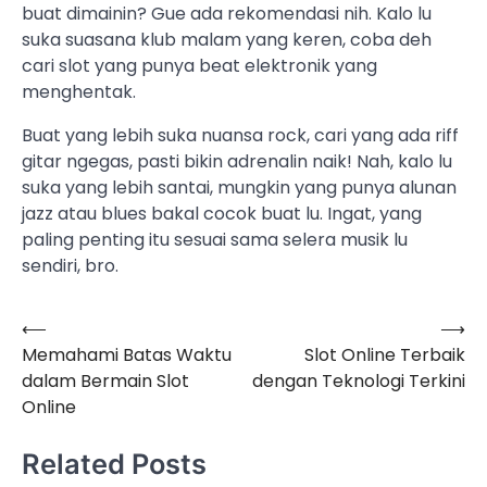
buat dimainin? Gue ada rekomendasi nih. Kalo lu
suka suasana klub malam yang keren, coba deh
cari slot yang punya beat elektronik yang
menghentak.
Buat yang lebih suka nuansa rock, cari yang ada riff
gitar ngegas, pasti bikin adrenalin naik! Nah, kalo lu
suka yang lebih santai, mungkin yang punya alunan
jazz atau blues bakal cocok buat lu. Ingat, yang
paling penting itu sesuai sama selera musik lu
sendiri, bro.
⟵
⟶
Navigasi
Memahami Batas Waktu
Slot Online Terbaik
pos
dalam Bermain Slot
dengan Teknologi Terkini
Online
Related Posts