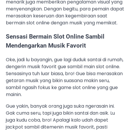
menarik juga memberikan pengalaman visual yang
menyenangkan. Dengan begitu, para pemain dapat
merasakan keseruan dan kegembiraan saat
bermain slot online dengan musik yang memikat.
Sensasi Bermain Slot Online Sambil
Mendengarkan Musik Favorit
Oke, jadi lu bayangin, gue lagi duduk santai di rumah,
dengerin musik favorit gue sambil main slot online.
Sensasinya tuh luar biasa, bro! Gue bisa merasakan
getaran musik yang bikin suasana makin seru,
sambil ngasih fokus ke game slot online yang gue
mainin.
Gue yakin, banyak orang juga suka ngerasain ini.
Gak cuma seru, tapi juga bikin santai dan asik. Lu
juga kudu coba, bro! Apalagi kalo udah dapet
jackpot sambil ditemenin musik favorit, pasti